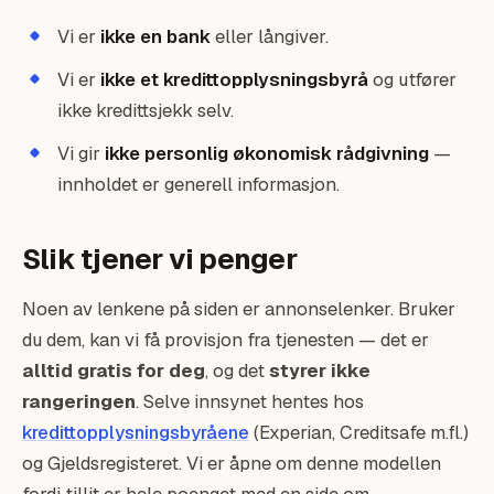
Vi er
ikke en bank
eller långiver.
Vi er
ikke et kredittopplysningsbyrå
og utfører
ikke kredittsjekk selv.
Vi gir
ikke personlig økonomisk rådgivning
—
innholdet er generell informasjon.
Slik tjener vi penger
Noen av lenkene på siden er annonselenker. Bruker
du dem, kan vi få provisjon fra tjenesten — det er
alltid gratis for deg
, og det
styrer ikke
rangeringen
. Selve innsynet hentes hos
kredittopplysningsbyråene
(Experian, Creditsafe m.fl.)
og Gjeldsregisteret. Vi er åpne om denne modellen