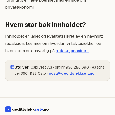
fordi tillit er hele poenget med en side om
privatøkonomi.
Hvem står bak innholdet?
Innholdet er laget og kvalitetssikret av en navngitt
redaksjon. Les mer om hvordan vi faktasjekker og
hvem som er ansvarlig på
redaksjonssiden
.
Utgiver:
CapiVest AS · org.nr 936 286 690 · Raschs
vei 36C, 1178 Oslo ·
post@kredittsjekkselv.no
kredittsjekk
selv
.no