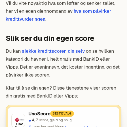
Vil du vite nøyaktig hva som løfter og senker tallet,
har vi en egen gjennomgang av
hva som påvirker
kredittvurderingen
.
Slik ser du din egen score
Du kan
sjekke kredittscoren din selv
og se hvilken
kategori du havner i, helt gratis med BankID eller
Vipps. Det er egeninnsyn, det koster ingenting, og det
påvirker ikke scoren.
Klar til å se din egen? Disse tjenestene viser scoren
din gratis med BankID eller Vipps:
UnoScore
BESTE VALG
4,7
· score, gjeld og bolig
Uno
Logg inn med Vipps