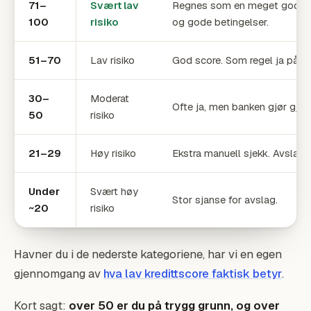
71–
Svært lav
Regnes som en meget god kun
100
risiko
og gode betingelser.
51–70
Lav risiko
God score. Som regel ja på lån
30–
Moderat
Ofte ja, men banken gjør gjer
50
risiko
21–29
Høy risiko
Ekstra manuell sjekk. Avslag
Under
Svært høy
Stor sjanse for avslag.
~20
risiko
Havner du i de nederste kategoriene, har vi en egen
gjennomgang av
hva lav kredittscore faktisk betyr
.
Kort sagt:
over 50 er du på trygg grunn, og over