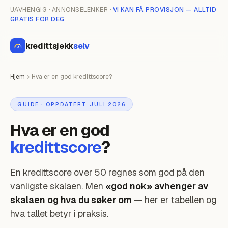
UAVHENGIG · ANNONSELENKER ·
VI KAN FÅ PROVISJON — ALLTID
GRATIS FOR DEG
kredittsjekk
selv
Hjem
Hva er en god kredittscore?
GUIDE · OPPDATERT JULI 2026
Hva er en god
kredittscore
?
En kredittscore over 50 regnes som god på den
vanligste skalaen. Men
«god nok» avhenger av
skalaen og hva du søker om
— her er tabellen og
hva tallet betyr i praksis.