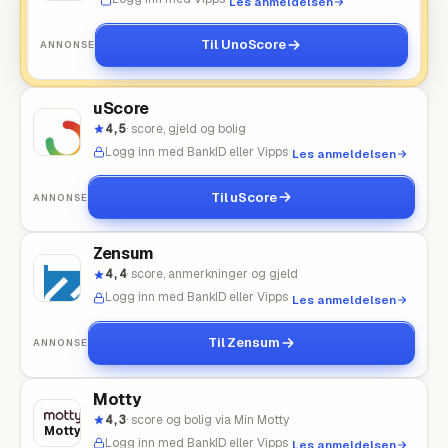
Les anmeldelsen
Score
Til UnoScore
ANNONSE
uScore
4,5
· score, gjeld og bolig
Logg inn med BankID eller Vipps
Les anmeldelsen
uScore
Til uScore
ANNONSE
Zensum
4,4
· score, anmerkninger og gjeld
Logg inn med BankID eller Vipps
Les anmeldelsen
Zensum
Til Zensum
ANNONSE
Motty
4,3
· score og bolig via Min Motty
Motty
Logg inn med BankID eller Vipps
Les anmeldelsen